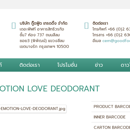
บริษัท กู๊ดฟู้ด เทรดดิ้ง จำกัด
ติดต่อเรา
เดอะฟิฟท์ อาคารสิทธิวรกิจ
โทรศัพท์
+66 (0)2 
ชั้น7 ห้อง 737 ถนนสีลม
โทรสาร
+66 (0)2 6
ซอย3 (พิพัฒน์) แขวงสีลม
อีเมล
cem@goodfoo
เขตบางรัก กรุงเทพฯ 10500
์
ติดต่อเรา
โปรโมชั่น
ข่าว
ดาว
OTION LOVE DEODORANT
PRODUCT BARCO
INNER BARCODE
CARTON BARCOD