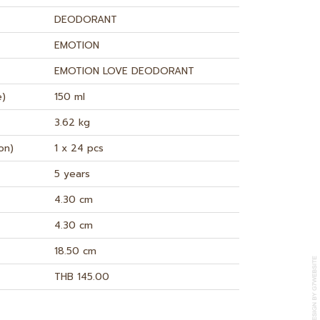
DEODORANT
EMOTION
EMOTION LOVE DEODORANT
e)
150 ml
3.62 kg
on)
1 x 24 pcs
5 years
4.30 cm
4.30 cm
18.50 cm
THB 145.00